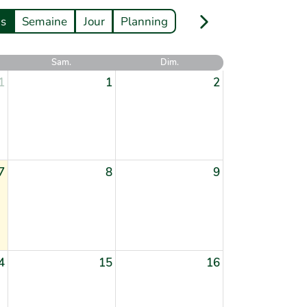
s
Semaine
Jour
Planning
Sam.
Dim.
1
1
2
7
8
9
4
15
16