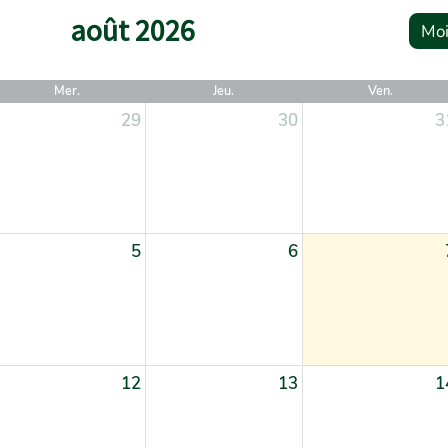
août 2026
Moi
Mer.
Jeu.
Ven.
29
30
3
5
6
12
13
1