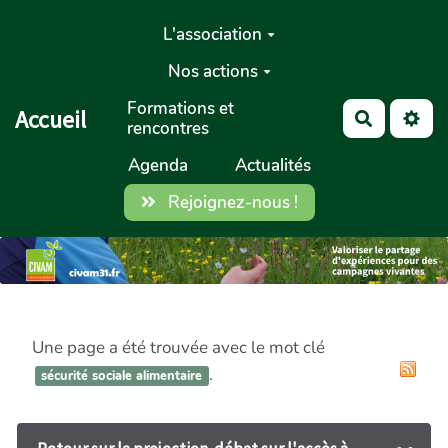
Aller au contenu principal
L'association
Nos actions
Formations et
Accueil
Recherch
rencontres
Agenda
Actualités
Rejoignez-nous !
Une page a été trouvée avec le mot clé
.
sécurité sociale alimentaire