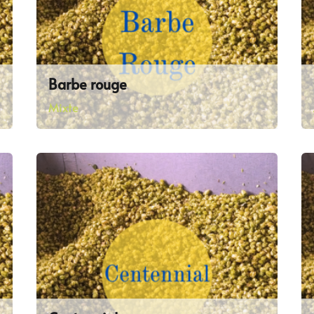
Barbe rouge
Mixte