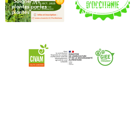
"Soigner les
Journée régionale
plantes par les
- Filière brassicole
plantes"
ABBIO